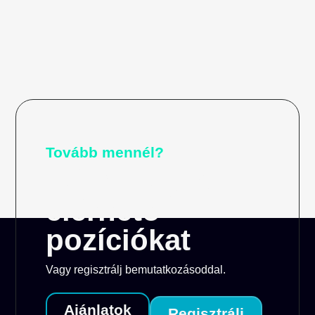
Tovább mennél?
Nézd meg az
elérhető
pozíciókat
Vagy regisztrálj bemutatkozásoddal.
Ajánlatok
Regisztrálj