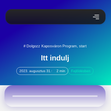
#
Dolgozz Kaposváron Program
,
start
Itt indulj
2023. augusztus 31.
2 min
Fejlődésben