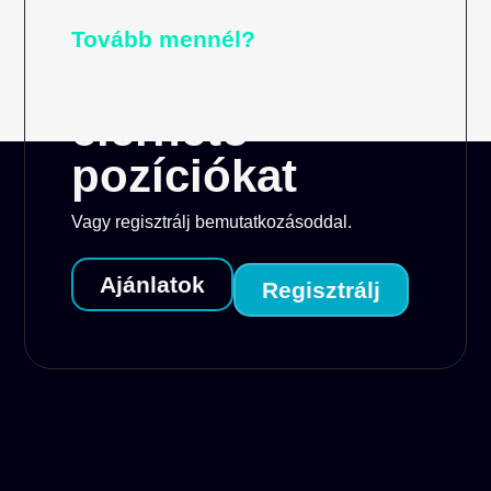
Tovább mennél?
Nézd meg az
elérhető
pozíciókat
Vagy regisztrálj bemutatkozásoddal.
Ajánlatok
Regisztrálj