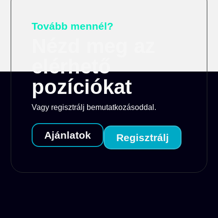
Tovább mennél?
Nézd meg az
elérhető
pozíciókat
Vagy regisztrálj bemutatkozásoddal.
Ajánlatok
Regisztrálj