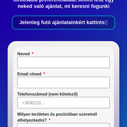
neked való ajánlat, mi keresni fogunk!
Jelenleg futó ajánlatainkért kattints
Neved
Email címed
Telefonszámod (nem kötelező)
Milyen területen és pozícióban szeretnél
elhelyezkedni?