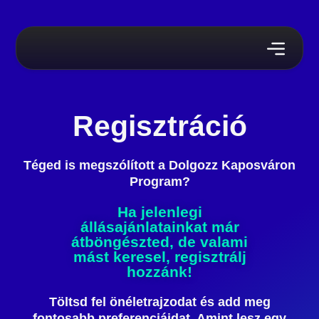
Regisztráció
Téged is megszólított a Dolgozz Kaposváron
Program?
Ha jelenlegi
állásajánlatainkat már
átböngészted, de valami
mást keresel, regisztrálj
hozzánk!
Töltsd fel önéletrajzodat és add meg
fontosabb preferenciáidat. Amint lesz egy